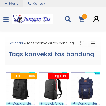
Menu
Kontak
0
Beranda
»
Tags "konveksi tas bandung"
Tags
konveksi tas bandung
Edisi Terbatas
Paling Laris
Quick Order
Quick Order
Quick Order