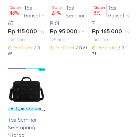
Tas
Tas
Tas
Diskon
Diskon
Diskon
48%
24%
8%
Ransel R
Seminar
Ransel R
65
R 61
71
Rp 115.000
Rp 95.000
Rp 165.000
Rp
Rp
Rp
220.000
125.000
180.000
Pre Order
/ R
Pre Order
/ R 61
Pre Order
/ R
65
71
Quick Order
Tas Seminar
Selempang
*Harga