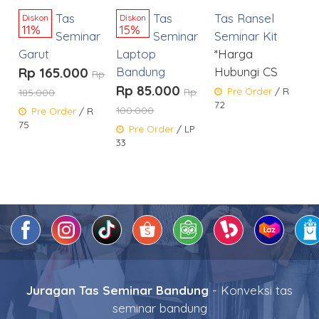
Tas
Tas
Tas Ransel
Diskon
Diskon
11%
15%
Seminar
Seminar
Seminar Kit
Garut
Laptop
*Harga
Rp 165.000
Bandung
Hubungi CS
Rp
Rp 85.000
Pre Order
/ R
Rp
185.000
72
100.000
Pre Order
/ R
75
Pre Order
/ LP
33
Juragan Tas Seminar Bandung
- Konveksi tas
seminar bandung