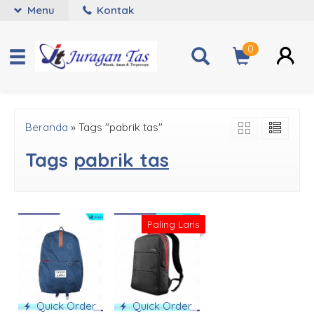
Menu
Kontak
0
Beranda
»
Tags "pabrik tas"
Tags
pabrik tas
Paling Laris
Quick Order
Quick Order