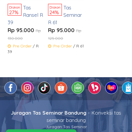
Tas
Tas
Diskon
Diskon
27%
24%
Ransel R
Seminar
39
R 61
Rp 95.000
Rp 95.000
Rp
Rp
130.000
125.000
Pre Order
/ R
Pre Order
/ R 61
39
Juragan Tas Seminar Bandung
- Konveksi tas
seminar bandung
Juragan Tas Seminar