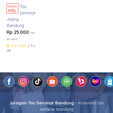
Tas
Diskon
44%
Seminar
Jinjing
Bandung
Rp 25.000
Rp
45.000
Pre Order
/ TJ
04
Juragan Tas Seminar Bandung
- Konveksi tas
seminar bandung