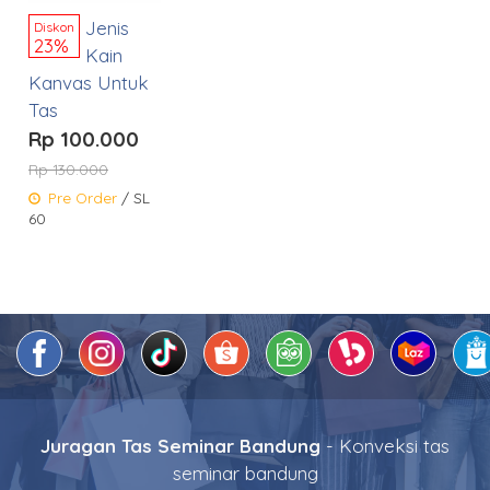
Jenis
Diskon
23%
Kain
Kanvas Untuk
Tas
Rp 100.000
Rp 130.000
Pre Order
/ SL
60
Juragan Tas Seminar Bandung
- Konveksi tas
seminar bandung