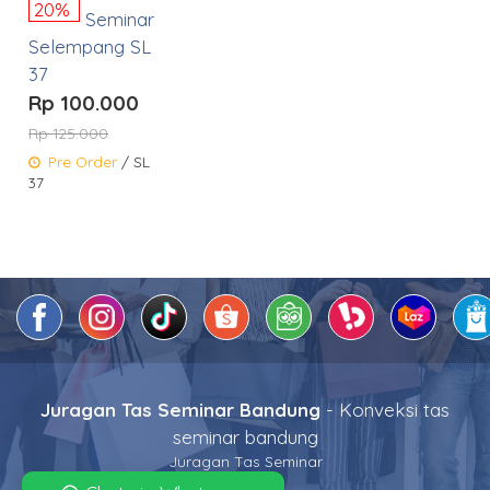
20%
Seminar
Selempang SL
37
Rp 100.000
Rp 125.000
Pre Order
/ SL
37
Juragan Tas Seminar Bandung
- Konveksi tas
seminar bandung
Juragan Tas Seminar