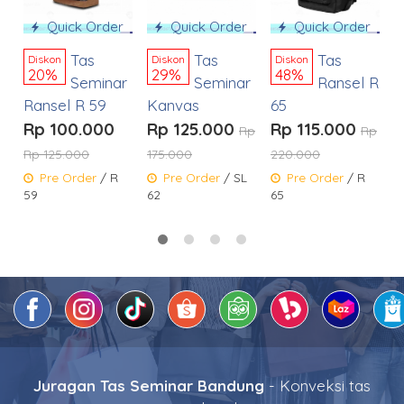
Quick Order
Quick Order
Quick Order
5
Tas
Tas
Tas
Diskon
Diskon
Diskon
20%
29%
48%
Seminar
Seminar
Ransel R
Ransel R 59
Kanvas
65
Rp 100.000
Rp 125.000
Rp 115.000
Rp
Rp
Rp 125.000
175.000
220.000
Pre Order
/ R
Pre Order
/ SL
Pre Order
/ R
59
62
65
Juragan Tas Seminar Bandung
- Konveksi tas