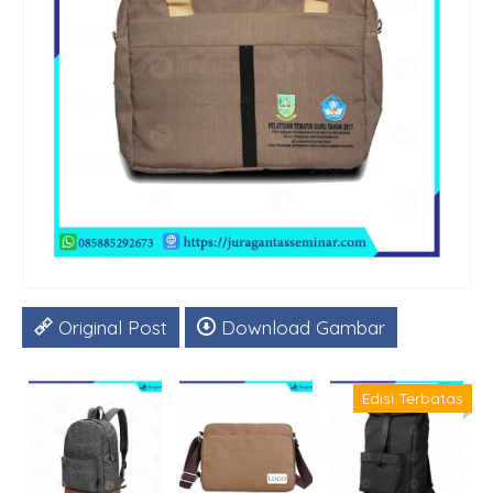
Original Post
Download Gambar
T
Edisi Terbatas
S
*
H