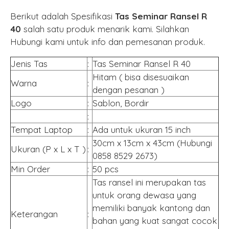
Berikut adalah Spesifikasi
Tas Seminar Ransel R
40
salah satu produk menarik kami. Silahkan
Hubungi kami untuk info dan pemesanan produk.
Jenis Tas
:
Tas Seminar Ransel R 40
Hitam ( bisa disesuaikan
Warna
:
dengan pesanan )
Logo
:
Sablon, Bordir
:
Tempat Laptop
:
Ada untuk ukuran 15 inch
30cm x 13cm x 43cm (Hubungi
Ukuran (P x L x T )
:
0858 8529 2673)
Min Order
:
50 pcs
Tas ransel ini merupakan tas
untuk orang dewasa yang
memiliki banyak kantong dan
Keterangan
:
bahan yang kuat sangat cocok