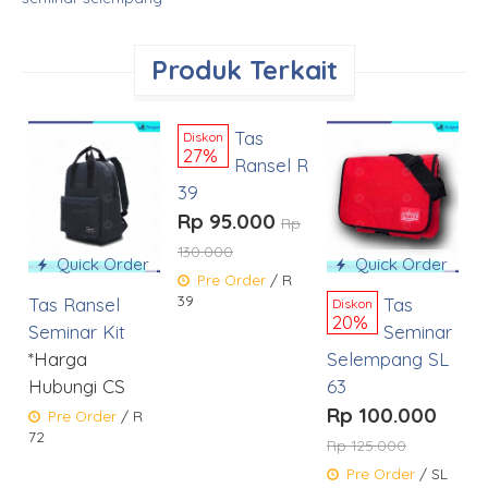
Produk Terkait
Quick Order
Tas
Diskon
27%
Ransel R
39
R
Rp 95.000
R
Rp
130.000
1
Quick Order
Quick Order
Pre Order
/ R
39
4
Tas Ransel
Tas
Diskon
20%
Seminar Kit
Seminar
*Harga
Selempang SL
Hubungi CS
63
Rp 100.000
Pre Order
/ R
72
Rp 125.000
Pre Order
/ SL